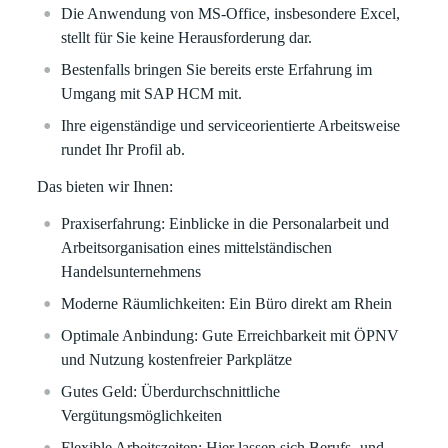
Die Anwendung von MS-Office, insbesondere Excel,
stellt für Sie keine Herausforderung dar.
Bestenfalls bringen Sie bereits erste
Erfahrung
im
Umgang
mit SAP HCM
mit
.
Ihre
eigenständige und serviceorientierte
Arbeitsweis
e
rundet
Ihr Profil ab.
Das bieten wir Ihnen:
Praxiserfahrung:
Einblicke i
n die Personalarbeit und
Arbeitsorganisation
eines
mittelstä
ndischen
Handelsunternehmens
Moderne Räumlichkeiten:
Ein Büro direkt am Rhein
Optimale Anbindung:
Gute Erreichbarkeit mit ÖPNV
und Nutzung kostenfreier Parkplätze
Gutes Geld:
Überdurchschnittliche
Vergütungsmöglichkeiten
Flexible Arbeitszeiten:
Hier lassen sich Berufs- und