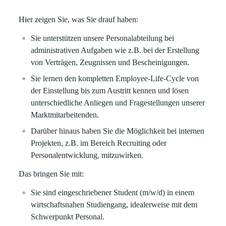
Hier zeigen Sie, was Sie drauf haben:
Sie unterstützen unsere Personalabteilung bei
administrativen Aufgaben
wie
z.B.
bei der
Erstellung
von
Verträgen,
Zeugnissen und Bescheinigungen
.
Sie
lernen
den kompletten
Employee
-Life-Cycle
von
der Einstellung bis zum Austritt kennen
und
lös
en
unterschiedliche
Anliegen und Frage
stellungen
unserer
Marktmitarbeitenden.
Darüber hinaus
haben Sie die Möglichkeit bei
internen
Projekten
,
z.B. im Bereich
Recruiting
oder
Personalentwicklung
,
mitzuwirken.
Das bringen Sie mit:
Sie
sind eingeschrieben
er
Student (m/w/d)
in
einem
wirtschaftsnahen Studiengang
, idealerweise mit dem
Schwerpunkt Personal.